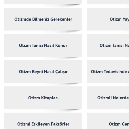
Otizmde Bilmeniz Gerekenler
Otizm Yay
Otizm Tanısı Nasıl Konur
Otizm Tanısı Na
Otizm Beyni Nasıl Çalışır
Otizm Tedavisinde A
Otizm Kitapları
Otizmli Nelerd
Otizmi Etkileyen Faktörler
Otizm Gen