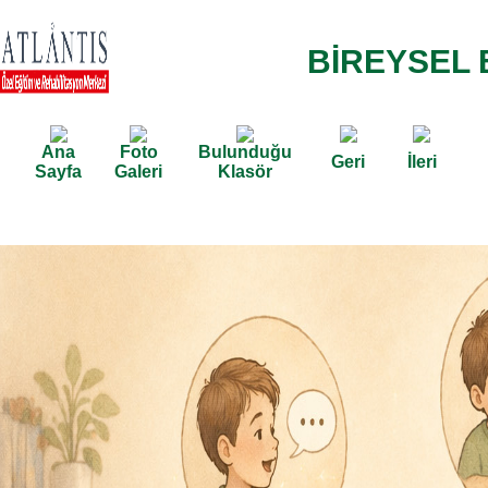
BİREYSEL 
Ana
Foto
Bulunduğu
Geri
İleri
Sayfa
Galeri
Klasör
Ana Sayfa /
Hizmetlerimiz /
/