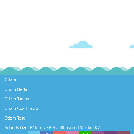
Otizm
Gelişim Geriliği
Otizm Nedir
Gelişim Geriliği Nasıl Fark Edilir
Otizm Tanımı
Gelişim Geriliği Nasıl Tedavi Edilir
Otizm Göz Teması
Gelişim Geriliği Tedavisi
Otizm Testi
Gelişim Geriliği Çocuklarda
Atlantis Özel Eğitim ve Rehabilitasyon l
Yazılım K7