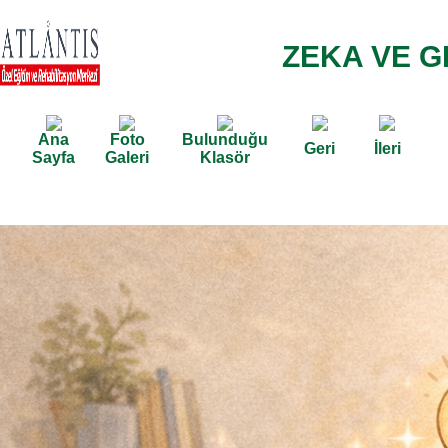
ZEKA VE G
Ana
Foto
Bulunduğu
Geri
İleri
Sayfa
Galeri
Klasör
Ana Sayfa /
Hizmetlerimiz /
/