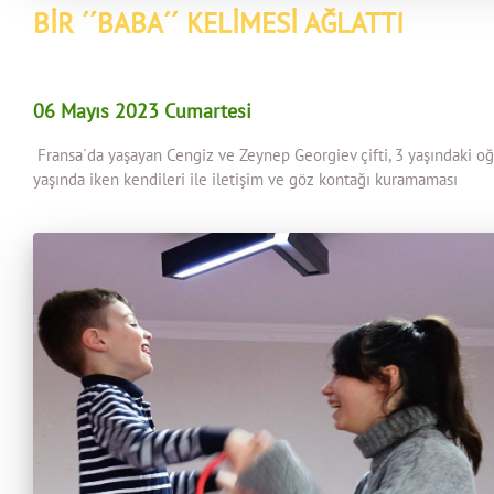
BİR ´´BABA´´ KELİMESİ AĞLATTI
06 Mayıs 2023 Cumartesi
Fransa´da yaşayan Cengiz ve Zeynep Georgiev çifti, 3 yaşındaki oğu
yaşında iken kendileri ile iletişim ve göz kontağı kuramaması