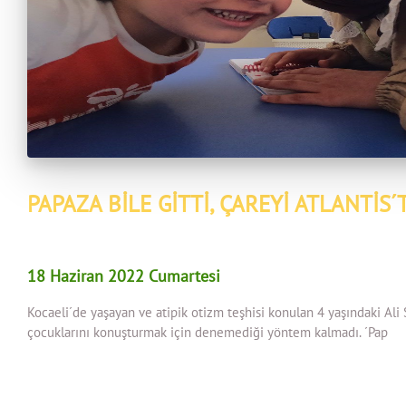
PAPAZA BİLE GİTTİ, ÇAREYİ ATLANTİS
18 Haziran 2022 Cumartesi
Kocaeli´de yaşayan ve atipik otizm teşhisi konulan 4 yaşındaki Ali S
çocuklarını konuşturmak için denemediği yöntem kalmadı. ´Pap