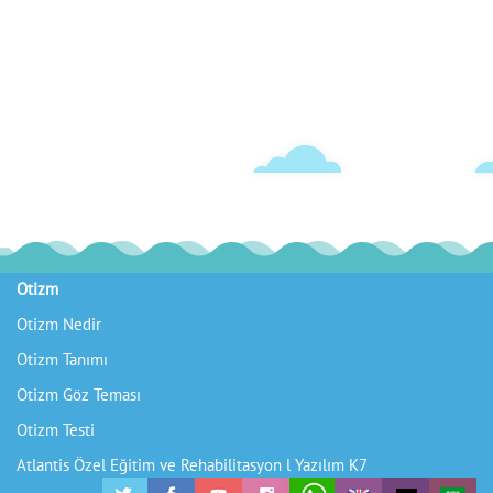
Otizm
Gelişim Geriliği
Otizm Nedir
Gelişim Geriliği Nasıl Fark Edilir
Otizm Tanımı
Gelişim Geriliği Nasıl Tedavi Edilir
Otizm Göz Teması
Gelişim Geriliği Tedavisi
Otizm Testi
Gelişim Geriliği Çocuklarda
Atlantis Özel Eğitim ve Rehabilitasyon l
Yazılım K7