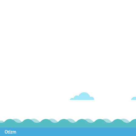
Otizm